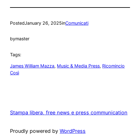
Posted
January 26, 2025
in
Comunicati
by
master
Tags:
James William Mazza
, 
Music & Media Press
, 
Ricomincio
Così
Stampa libera, free news e press communication
Proudly powered by
WordPress