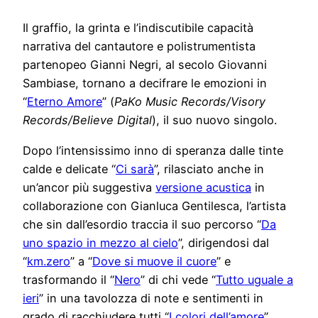
Il graffio, la grinta e l’indiscutibile capacità
narrativa del cantautore e polistrumentista
partenopeo Gianni Negri, al secolo Giovanni
Sambiase, tornano a decifrare le emozioni in
“
Eterno Amore
” (
PaKo Music Records/Visory
Records/Believe Digital
), il suo nuovo singolo.
Dopo l’intensissimo inno di speranza dalle tinte
calde e delicate “
Ci sarà
”, rilasciato anche in
un’ancor più suggestiva
versione acustica
in
collaborazione con Gianluca Gentilesca, l’artista
che sin dall’esordio traccia il suo percorso “
Da
uno spazio in mezzo al cielo
”, dirigendosi dal
“
km.zero
” a “
Dove si muove il cuore
” e
trasformando il “
Nero
” di chi vede “
Tutto uguale a
ieri
” in una tavolozza di note e sentimenti in
grado di racchiudere tutti “
I colori dell’amore
”,