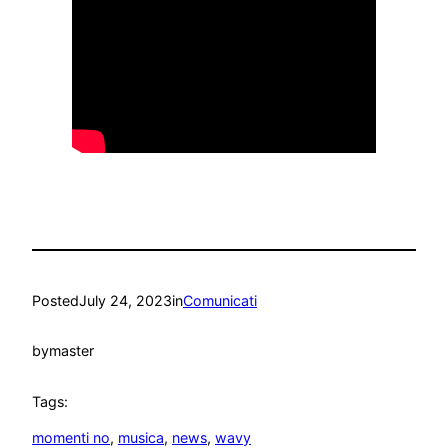
Posted
July 24, 2023
in
Comunicati
by
master
Tags:
momenti no
, 
musica
, 
news
, 
wavy