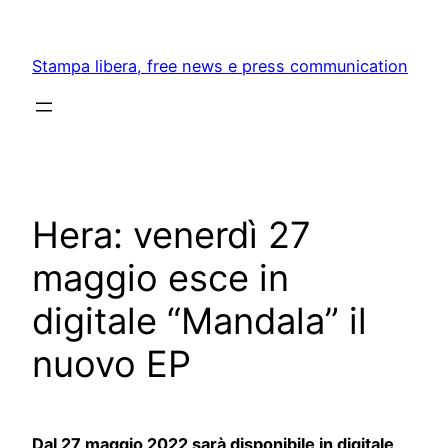
Skip
to
Stampa libera, free news e press communication
content
Hera: venerdì 27
maggio esce in
digitale “Mandala” il
nuovo EP
Dal 27 maggio 2022 sarà disponibile in digitale