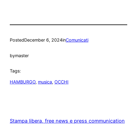
Posted
December 6, 2024
in
Comunicati
by
master
Tags:
HAMBURGO
, 
musica
, 
OCCHI
Stampa libera, free news e press communication