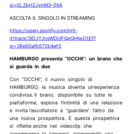
si=lS_ZkH2JynM3-0XA
ASCOLTA IL SINGOLO IN STREAMING
https://open.spotify.com/intl-
it/track/3IDJYJnsWDUFQeQHIwO1Ef?
si=36e00afb572b4ef3
HAMBURGO presenta “OCCHI”: un brano che
si guarda in due
Con “OCCHI”, il nuovo singolo di
HAMBURGO, la musica diventa un’esperienza
condivisa. Il brano, disponibile su tutte le
piattaforme, esplora l’intimità di una relazione
e invita l’ascoltatore a “guardare” l’altro da
una nuova prospettiva. E questa prospettiva
si riflette anche nel videoclip che
accompagna la canzone, proponendo una