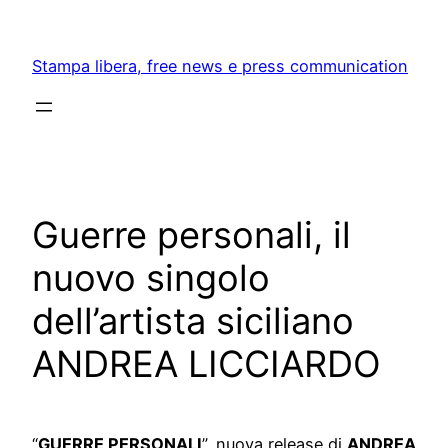
Skip
to
Stampa libera, free news e press communication
content
Guerre personali, il
nuovo singolo
dell’artista siciliano
ANDREA LICCIARDO
“
GUERRE PERSONALI
”, nuova release di
ANDREA