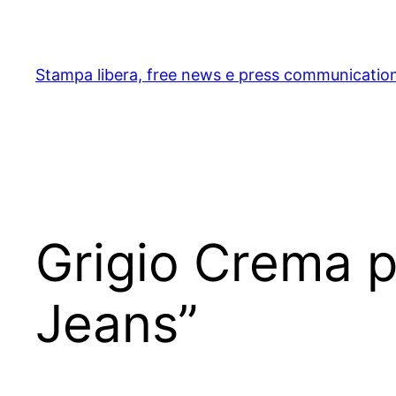
Skip
to
content
Stampa libera, free news e press communicatio
Grigio Crema p
Jeans”