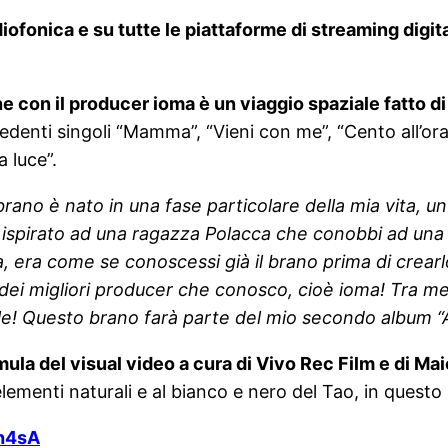
diofonica e
su tutte le piattaforme di streaming digit
ne con il producer ioma è un viaggio spaziale fatto d
edenti singoli “Mamma”, “Vieni con me”, “Cento all’ora
a luce”.
rano è nato in una fase particolare della mia vita,
no ispirato ad una ragazza Polacca che conobbi ad una 
, era come se conoscessi già il brano prima di crearlo
dei migliori producer che conosco, cioè ioma! Tra me
ile! Questo brano farà parte del mio secondo album “A
mula del visual video a cura di Vivo Rec Film e di Maic
 elementi naturali e al bianco e nero del Tao, in questo
Yh4sA