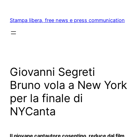
Skip
to
Stampa libera, free news e press communication
content
Giovanni Segreti
Bruno vola a New York
per la finale di
NYCanta
Il giovane cantautore cosentino, reduce dal film