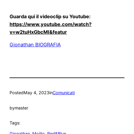
Guarda qui il videoclip su Youtube:
https://www.youtube.com/watch?
v=w2tuHxGbcMI&featur
Gionathan BIOGRAFIA
Posted
May 4, 2023
in
Comunicati
by
master
Tags:
Gionathan
, 
Mojito
, 
Red&Blue