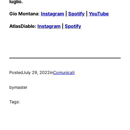
luglio.
Gio Montana
:
Instagram
|
Spotify
|
YouTube
AtlasDiable:
Instagram
|
Spotify
Posted
July 29, 2022
in
Comunicati
by
master
Tags: