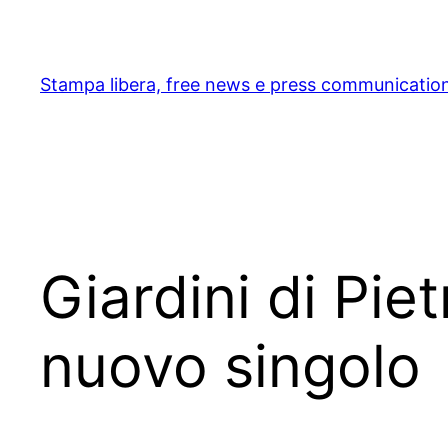
Skip
to
content
Stampa libera, free news e press communicatio
Giardini di Pie
nuovo singolo