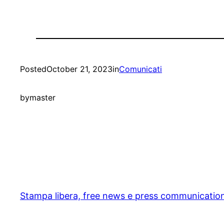
Posted
October 21, 2023
in
Comunicati
by
master
Stampa libera, free news e press communicatio