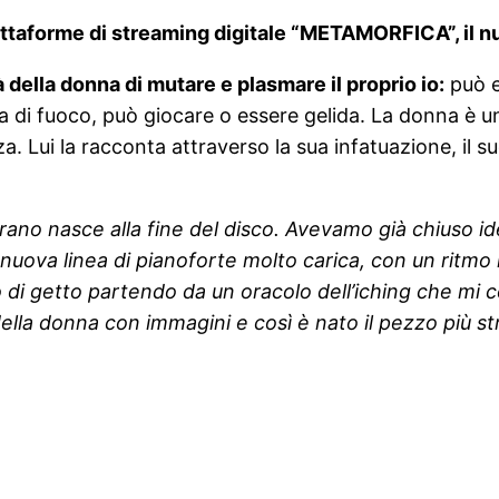
attaforme di streaming digitale “METAMORFICA”, il nu
della donna di mutare e plasmare il proprio io:
può e
di fuoco, può giocare o essere gelida. La donna è un
za. Lui la racconta attraverso la sua infatuazione, il
ano nasce alla fine del disco. Avevamo già chiuso id
 nuova linea di pianoforte molto carica, con un ritm
o di getto partendo da un oracolo dell’iching che mi 
lla donna con immagini e così è nato il pezzo più st