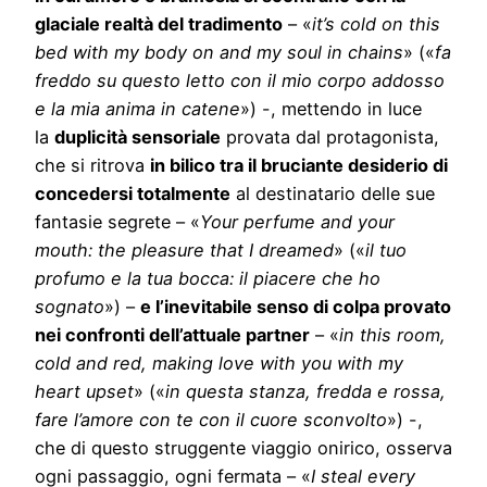
glaciale realtà del tradimento
– «
it’s cold on this
bed with my body on and my soul in chains
» («
fa
freddo su questo letto con il mio corpo addosso
e la mia anima in catene
») -, mettendo in luce
la
duplicità sensoriale
provata dal protagonista,
che si ritrova
in bilico tra il bruciante desiderio di
concedersi totalmente
al destinatario delle sue
fantasie segrete – «
Your perfume and your
mouth: the pleasure that I dreamed
» («
il tuo
profumo e la tua bocca: il piacere che ho
sognato
») –
e l’inevitabile senso di colpa provato
nei confronti dell’attuale partner
– «
in this room,
cold and red, making love with you with my
heart upset
» («
in questa stanza, fredda e rossa,
fare l’amore con te con il cuore sconvolto
») -,
che di questo struggente viaggio onirico, osserva
ogni passaggio, ogni fermata – «
I steal every