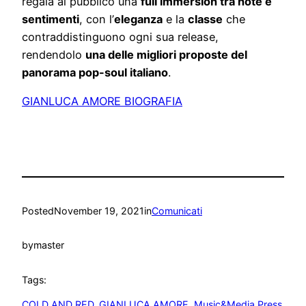
regala al pubblico una
full immersion tra note e
sentimenti
, con l’
eleganza
e la
classe
che
contraddistinguono ogni sua release,
rendendolo
una delle migliori proposte del
panorama pop-soul italiano
.
GIANLUCA AMORE BIOGRAFIA
Posted
November 19, 2021
in
Comunicati
by
master
Tags:
COLD AND RED
, 
GIANLUCA AMORE
, 
Music&Media Press