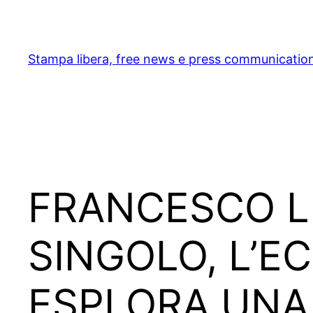
Skip
to
content
Stampa libera, free news e press communicatio
FRANCESCO LU
SINGOLO, L’E
ESPLORA UNA