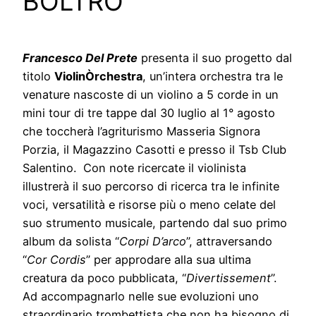
BOLTRO
Francesco Del Prete
presenta il suo progetto dal
titolo
ViolinÒrchestra
, un’intera orchestra tra le
venature nascoste di un violino a 5 corde in un
mini tour di tre tappe dal 30 luglio al 1° agosto
che toccherà l’agriturismo Masseria Signora
Porzia, il Magazzino Casotti e presso il Tsb Club
Salentino. Con note ricercate il violinista
illustrerà il suo percorso di ricerca tra le infinite
voci, versatilità e risorse più o meno celate del
suo strumento musicale, partendo dal suo primo
album da solista “
Corpi D’arco
”, attraversando
“
Cor Cordis
” per approdare alla sua ultima
creatura da poco pubblicata, “
Divertissement
”.
Ad accompagnarlo nelle sue evoluzioni uno
straordinario trombettista che non ha bisogno di