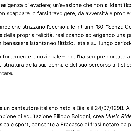
i l’esigenza di evadere; un’evasione che non si identifi
on scappare, o farsi travolgere, da avversità e probl
Dance che strizzano l’occhio alle hit anni ’80, “Senza 
della propria felicità, realizzando ed erigendo una pr
 benessere istantaneo fittizio, letale sul lungo period
a fortemente emozionale – che l’ha sempre portato a m
 striatura della sua penna e del suo percorso artistic
ntare.
un cantautore italiano nato a Biella il 24/07/1998. A 
ampione di equitazione Filippo Bologni, crea
Music Ride
usica e sport, consente a Fracasso di frasi notare da p