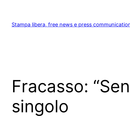
Skip
to
content
Stampa libera, free news e press communicatio
Fracasso: “Sen
singolo