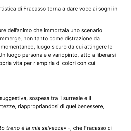
 artistica di Fracasso torna a dare voce ai sogni in
ture dell’animo che immortala uno scenario
i si immerge, non tanto come distrazione da
io momentaneo, luogo sicuro da cui attingere le
n luogo personale e variopinto, atto a liberarsi
ria vita per riempirla di colori con cui
ggestiva, sospesa tra il surreale e il
certezze, riappropriandosi di quel benessere,
o treno è la mia salvezza
» -, che Fracasso ci