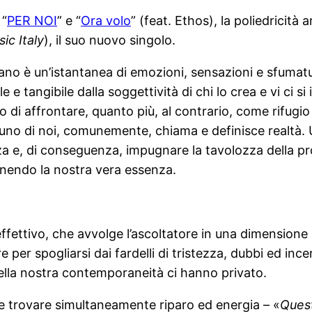
 “
PER NOI
” e “
Ora volo
” (feat. Ethos), la poliedricità
ic Italy
), il suo nuovo singolo.
rano è un’istantanea di emozioni, sensazioni e sfuma
le e tangibile dalla soggettività di chi lo crea e vi c
o di affrontare, quanto più, al contrario, come rifug
cuno di noi, comunemente, chiama e definisce realtà. U
a e, di conseguenza, impugnare la tavolozza della prop
pegnendo la nostra vera essenza.
ettivo, che avvolge l’ascoltatore in una dimensione su
e per spogliarsi dai fardelli di tristezza, dubbi ed in
i della nostra contemporaneità ci hanno privato.
le trovare simultaneamente riparo ed energia – «
Quest