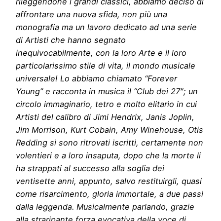
rileggendone i grandi classici, abbiamo deciso di
affrontare una nuova sfida, non più una
monografia ma un lavoro dedicato ad una serie
di Artisti che hanno segnato
inequivocabilmente, con la loro Arte e il loro
particolarissimo stile di vita, il mondo musicale
universale! Lo abbiamo chiamato “Forever
Young” e racconta in musica il “Club dei 27″; un
circolo immaginario, tetro e molto elitario in cui
Artisti del calibro di Jimi Hendrix, Janis Joplin,
Jim Morrison, Kurt Cobain, Amy Winehouse, Otis
Redding si sono ritrovati iscritti, certamente non
volentieri e a loro insaputa, dopo che la morte li
ha strappati al successo alla soglia dei
ventisette anni, appunto, salvo restituirgli, quasi
come risarcimento, gloria immortale, a due passi
dalla leggenda. Musicalmente parlando, grazie
alla straripante forza evocativa della voce di