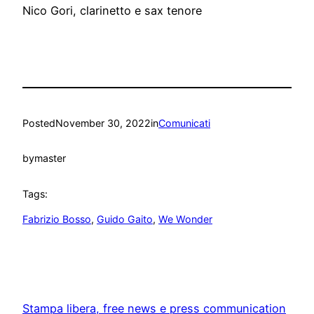
Nico Gori, clarinetto e sax tenore
Posted
November 30, 2022
in
Comunicati
by
master
Tags:
Fabrizio Bosso
, 
Guido Gaito
, 
We Wonder
Stampa libera, free news e press communication