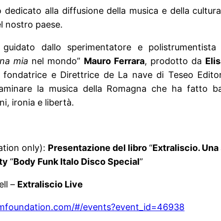
o dedicato alla diffusione della musica e della cultura
el nostro paese.
le guidato dallo sperimentatore e polistrumentist
na mia
nel mondo”
Mauro Ferrara
, prodotto da
Eli
, fondatrice e Direttrice de La nave di Teseo Edito
aminare la musica della Romagna che ha fatto ball
i, ironia e libertà.
ation only):
Presentazione del libro
“
Extraliscio. Una 
rty
“
Body Funk Italo Disco Special
”
ll –
Extraliscio Live
mfoundation.
com/#/events?event_id=46938