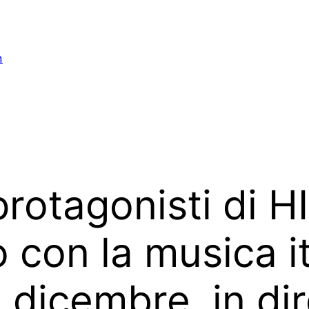
n
rotagonisti di H
 con la musica it
 dicembre, in di