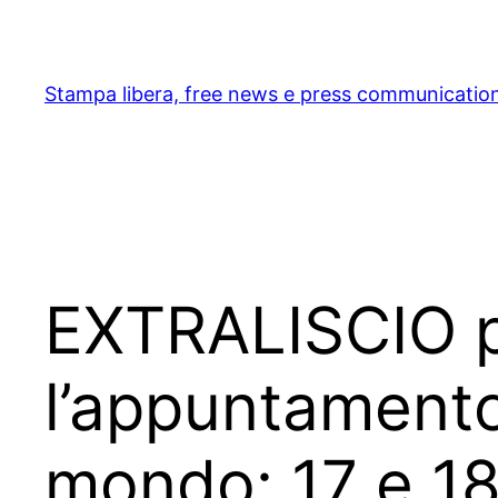
Skip
to
content
Stampa libera, free news e press communicatio
EXTRALISCIO p
l’appuntamento
mondo: 17 e 18