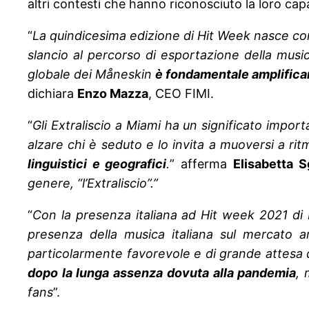
altri contesti che hanno riconosciuto la loro capaci
“
La quindicesima edizione di Hit Week nasce co
slancio al percorso di esportazione della musica
globale dei Måneskin
è fondamentale amplificare
dichiara
Enzo Mazza
, CEO FIMI.
“
Gli Extraliscio a Miami ha un significato impor
alzare chi è seduto e lo invita a muoversi a ri
linguistici e geografici
.
” afferma
Elisabetta S
genere, “l’Extraliscio”.”
“
Con la presenza italiana ad Hit week 2021 di M
presenza della musica italiana sul mercato
particolarmente favorevole e di grande attesa 
dopo la lunga assenza dovuta alla pandemia
, 
fans
”.