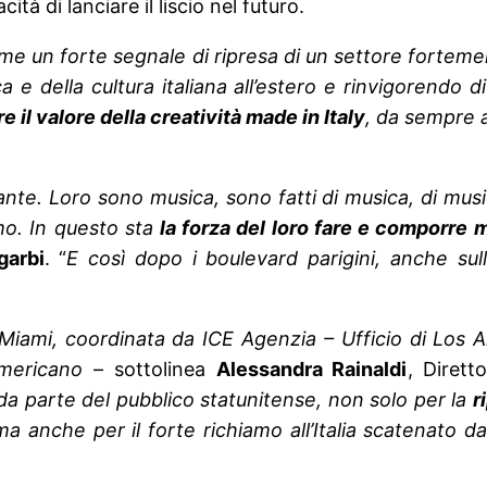
tà di lanciare il liscio nel futuro.
me un forte segnale di ripresa di un settore forte
 e della cultura italiana all’estero e rinvigorendo d
 il valore della creatività made in Italy
, da sempre 
tante. Loro sono musica, sono fatti di musica, di mu
tmo. In questo sta
la forza del loro fare e comporre 
garbi
. “
E così dopo i boulevard parigini, anche sul
iami, coordinata da ICE Agenzia – Ufficio di Los Ang
 americano
– sottolinea
Alessandra Rainaldi
, Diret
da parte del pubblico statunitense, non solo per la
r
ma anche per il forte richiamo all’Italia scatenato 