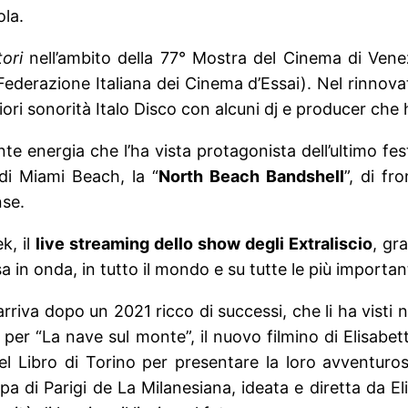
ola.
tori
nell’ambito della 77° Mostra del Cinema di Venezi
Federazione Italiana dei Cinema d’Essai). Nel rinnovat
liori sonorità Italo Disco con alcuni dj e producer ch
nte energia che l’ha vista protagonista dell’ultimo fes
di Miami Beach, la “
North Beach Bandshell
”, di fr
nse.
k, il
live streaming dello show degli Extraliscio
, gr
 in onda, in tutto il mondo e su tutte le più importan
rriva dopo un 2021 ricco di successi, che li ha visti 
ia per “La nave sul monte”, il nuovo filmino di Elisab
 del Libro di Torino per presentare la loro avventuro
pa di Parigi de La Milanesiana, ideata e diretta da El