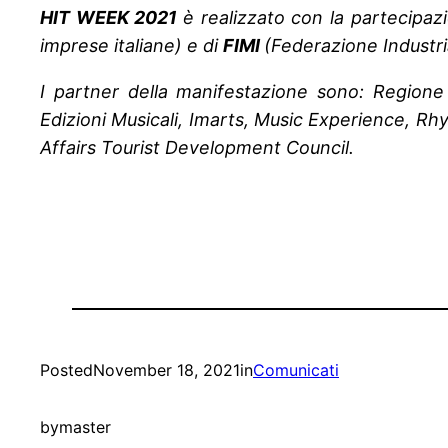
HIT WEEK 2021
è realizzato con la partecipa
imprese italiane) e di
FIMI
(Federazione Industria
I partner della manifestazione sono: Regio
Edizioni Musicali, Imarts, Music Experience, R
Affairs Tourist Development Council.
Posted
November 18, 2021
in
Comunicati
by
master