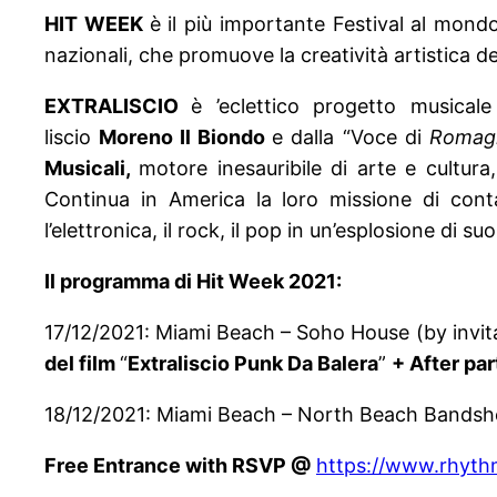
HIT WEEK
è il più importante Festival al mond
nazionali, che promuove la creatività artistica d
EXTRALISCIO
è ’eclettico progetto musica
liscio
Moreno Il Biondo
e dalla “Voce di
Romag
Musicali,
motore inesauribile di arte e cultura
Continua in America la loro missione di cont
l’elettronica, il rock, il pop in un’esplosione di suon
Il programma di Hit Week 2021:
17/12/2021: Miami Beach – Soho House (by invit
del film
“
Extraliscio Punk Da Balera
”
+ After pa
18/12/2021: Miami Beach – North Beach Bandshe
Free Entrance with RSVP @
https://www.rhyth