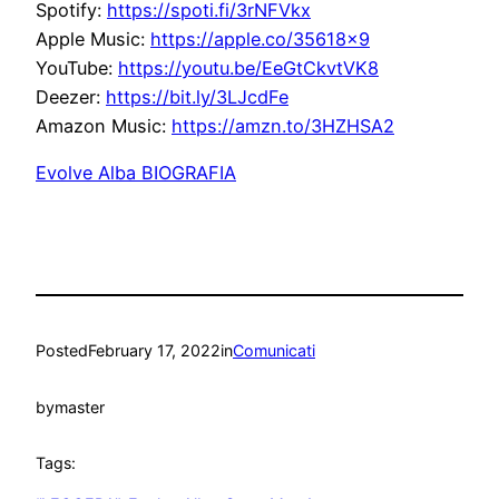
Spotify:
https://spoti.fi/3rNFVkx
Apple Music:
https://apple.co/35618×9
YouTube:
https://youtu.be/EeGtCkvtVK8
Deezer:
https://bit.ly/3LJcdFe
Amazon Music:
https://amzn.to/3HZHSA2
Evolve Alba BIOGRAFIA
Posted
February 17, 2022
in
Comunicati
by
master
Tags: