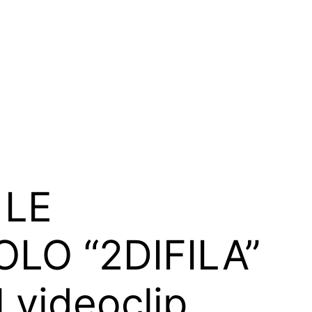
 LE
LO “2DIFILA”
 videoclip