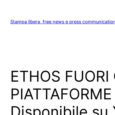
Skip
to
content
Stampa libera, free news e press communicatio
ETHOS FUORI 
PIATTAFORME 
Disponibile su