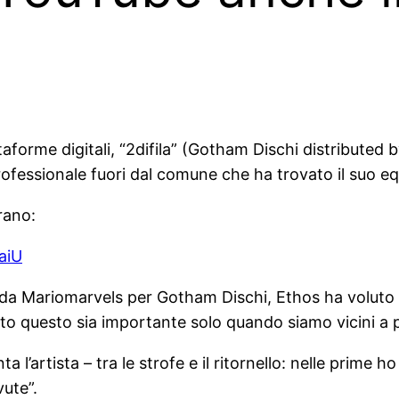
taforme digitali, “2difila” (Gotham Dischi distributed b
fessionale fuori dal comune che ha trovato il suo equil
rano:
aiU
tto da Mariomarvels per Gotham Dischi, Ethos ha volut
o questo sia importante solo quando siamo vicini a p
l’artista – tra le strofe e il ritornello: nelle prime 
vute”.