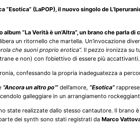
 “Esotica” (LaPOP), il nuovo singolo de L’Iperuranio 
mo album
“La Verità è un’Altra”, un brano che parla di c
ibera un ritornello che martella. Un’invocazione dive
ola che suoni proprio erotica”.
Il pezzo ironizza su 
rane e non) con l’obiettivo di essere più accattivanti.
ironia, confessando la propria inadeguatezza a percor
 e
“Ancora un altro po’”
dell’amore,
“Esotica”
rappresen
endolo galleggiare in un arrangiamento rockeggiante
no state realizzate dallo stesso cantautore. Il brano 
parte dei synth sono stati registrati da
Marco Vattov