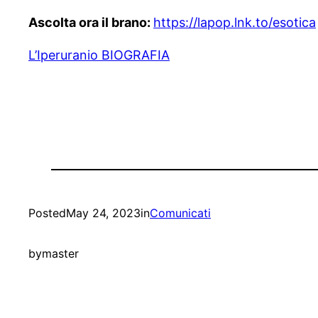
Ascolta ora il brano:
https://lapop.lnk.to/esotica
L’Iperuranio BIOGRAFIA
Posted
May 24, 2023
in
Comunicati
by
master