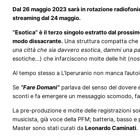
Dal 26 maggio 2023 sarà in rotazione radiofonica
streaming dal 24 maggio.
“Esotica” è il terzo singolo estratto dal prossi
modo dissacrante.
Una struttura compatta che l
una città che sia davvero esotica
,
dammi una par
esotiche…) che infarciscono molte delle hit (nost
Al tempo stesso a L’Iperuranio non manca l’auto
Se
“Fare Domani”
parlava del senso del dovere
sconti e fa emergere un messaggio scomodo, fac
La pre-produzione e molte delle registrazioni so
musicista, già voce della PFM; batteria, basso e 
Master sono stati curati da
Leonardo Caminati
.