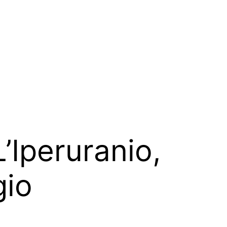
L’Iperuranio,
gio