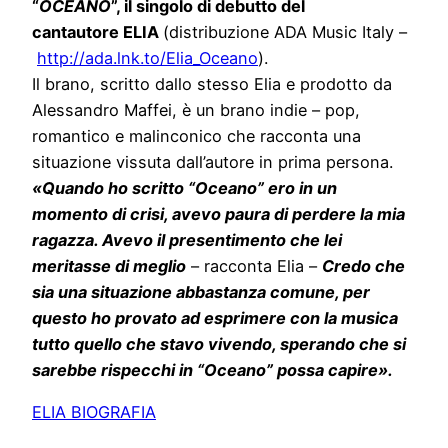
“
OCEANO
”, il singolo di debutto del
cantautore ELIA
(distribuzione ADA Music Italy –
http://ada.lnk.to/Elia_Oceano
)
.
Il brano, scritto dallo stesso Elia e prodotto da
Alessandro Maffei, è un brano indie – pop,
romantico e malinconico che racconta una
situazione vissuta dall’autore in prima persona.
«Quando ho scritto “Oceano” ero in un
momento di crisi, avevo paura di perdere la mia
ragazza. Avevo il presentimento che lei
meritasse di meglio
– racconta Elia –
Credo che
sia una situazione abbastanza comune, per
questo ho provato ad esprimere con la musica
tutto quello che stavo vivendo, sperando che si
sarebbe rispecchi in “Oceano” possa capire».
ELIA BIOGRAFIA