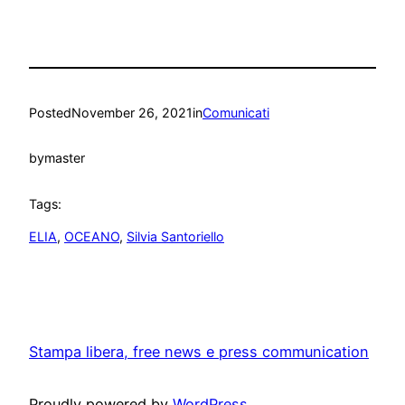
Posted
November 26, 2021
in
Comunicati
by
master
Tags:
ELIA
, 
OCEANO
, 
Silvia Santoriello
Stampa libera, free news e press communication
Proudly powered by
WordPress