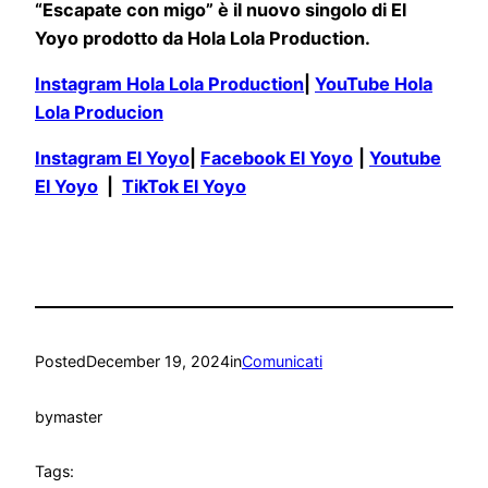
“Escapate con migo” è il nuovo singolo di El
Yoyo prodotto da Hola Lola Production.
Instagram Hola Lola Production
|
YouTube Hola
Lola Producion
Instagram El Yoyo
|
Facebook El Yoyo
|
Youtube
El Yoyo
|
TikTok El Yoyo
Posted
December 19, 2024
in
Comunicati
by
master
Tags: