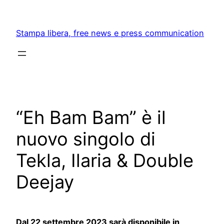
Skip
to
Stampa libera, free news e press communication
content
“Eh Bam Bam” è il
nuovo singolo di
Tekla, Ilaria & Double
Deejay
Dal 22 settembre 2023 sarà disponibile in