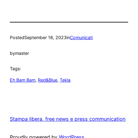
Posted
September 18, 2023
in
Comunicati
by
master
Tags:
Eh Bam Bam
, 
Red&Blue
, 
Tekla
Stampa libera, free news e press communication
Proudly powered by
WordPress