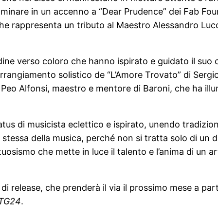
inare in un accenno a “Dear Prudence” dei Fab Four, 
 che rappresenta un tributo al Maestro Alessandro Luc
ine verso coloro che hanno ispirato e guidato il su
l’arrangiamento solistico de “L’Amore Trovato” di Sergi
a Peo Alfonsi, maestro e mentore di Baroni, che ha illu
us di musicista eclettico e ispirato, unendo tradizi
 stessa della musica, perché non si tratta solo di un d
rtuosismo che mette in luce il talento e l’anima di un a
release, che prenderà il via il prossimo mese a partire
 TG24
.