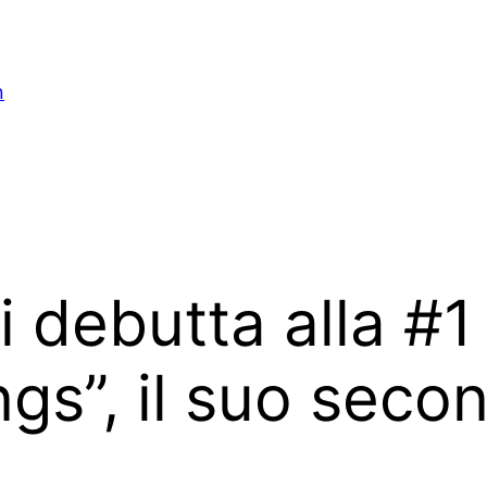
n
 debutta alla #
gs”, il suo seco