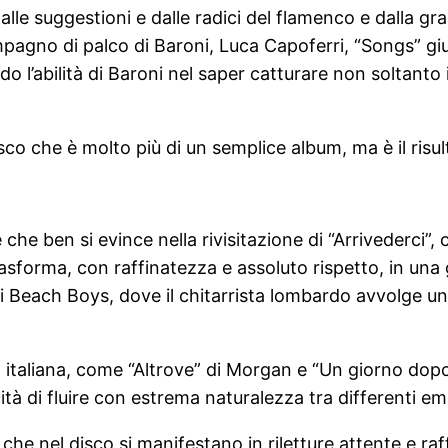
dalle suggestioni e dalle radici del flamenco e dalla g
ompagno di palco di Baroni, Luca Capoferri, “Songs” gi
do l’abilità di Baroni nel saper catturare non soltant
disco che è molto più di un semplice album, ma è il risu
che ben si evince nella rivisitazione di “Arrivederci”
trasforma, con raffinatezza e assoluto rispetto, in un
Beach Boys, dove il chitarrista lombardo avvolge un g
 italiana, come “Altrove” di Morgan e “Un giorno dopo 
ità di fluire con estrema naturalezza tra differenti e
che nel disco si manifestano in riletture attente e raff