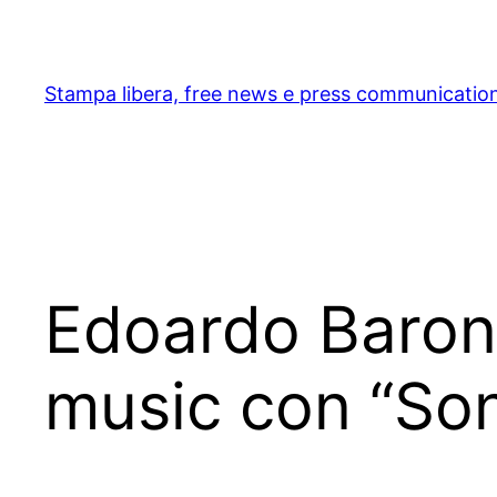
Skip
to
content
Stampa libera, free news e press communicatio
Edoardo Baroni
music con “Son