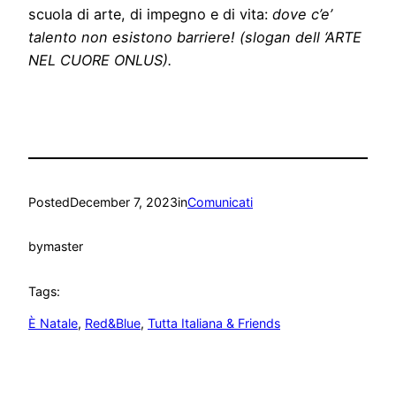
scuola di arte, di impegno e di vita:
dove c’e’
talento non esistono barriere!
(slogan dell ‘ARTE
NEL CUORE ONLUS).
Posted
December 7, 2023
in
Comunicati
by
master
Tags:
È Natale
, 
Red&Blue
, 
Tutta Italiana & Friends