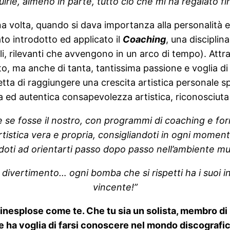
tuirle, almeno in parte, tutto ciò che mi ha regalato 
una volta, quando si dava importanza alla personalità 
ato introdotto ed applicato il
Coaching
, una disciplin
bili, rilevanti che avvengono in un arco di tempo). A
ento, ma anche di tanta, tantissima passione e voglia di 
etta di raggiungere una crescita artistica personale sp
 ed autentica consapevolezza artistica, riconosciuta
 se fosse il nostro, con programmi di coaching e fo
tistica vera e propria, consigliandoti in ogni momento
doti ad orientarti passo dopo passo nell’ambiente mu
 divertimento… ogni bomba che si rispetti ha i suoi 
vincente!”
nesplose come te. Che tu sia un solista, membro d
e ha voglia di farsi conoscere nel mondo discografic