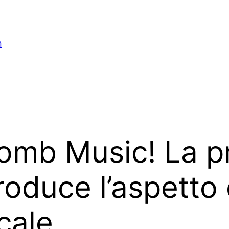
n
Bomb Music! La p
ntroduce l’aspett
cale