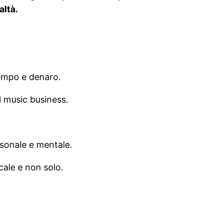
altà.
tempo e denaro.
l music business.
rsonale e mentale.
cale e non solo.