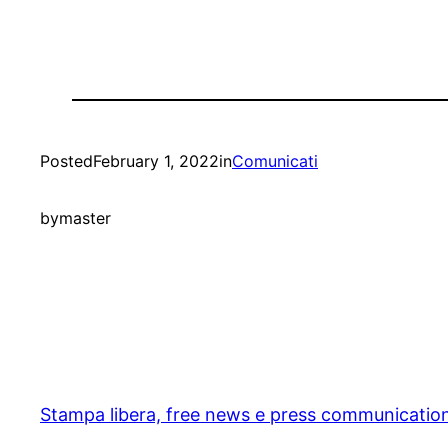
Posted
February 1, 2022
in
Comunicati
by
master
Stampa libera, free news e press communicatio