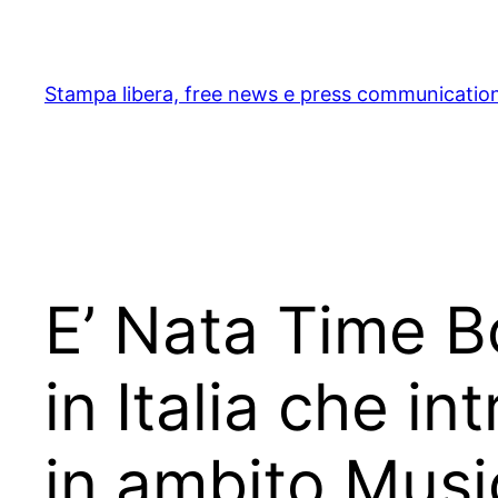
Skip
to
content
Stampa libera, free news e press communicatio
E’ Nata Time 
in Italia che i
in ambito Musi