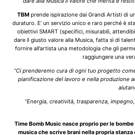
dare alla Musica il valore che merita e resti
TBM
prende ispirazione dai Grandi Artisti di 
duraturo. E’ un servizio unico e raro perché è st
obiettivi SMART (specifici, misurabili, attendi
dare il giusto valore alla Musica, fatta sì di tal
fornire all’artista una metodologia che gli perm
raggiungere una vera
“Ci prenderemo cura di ogni tuo progetto come
pianificazione
del lavoro e nella produzione ar
aiutan
“Energia, creatività, trasparenza, impegno,
Time Bomb Music nasce proprio per le bombe i
musica che scrive brani nella propria stanza 