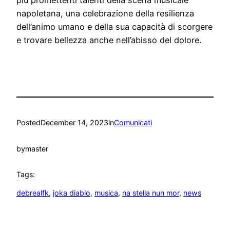
più promettenti talenti della scena musicale
napoletana, una celebrazione della resilienza
dell’animo umano e della sua capacità di scorgere
e trovare bellezza anche nell’abisso del dolore.
Posted
December 14, 2023
in
Comunicati
by
master
Tags:
debrealfk
, 
joka diablo
, 
musica
, 
na stella nun mor
, 
news