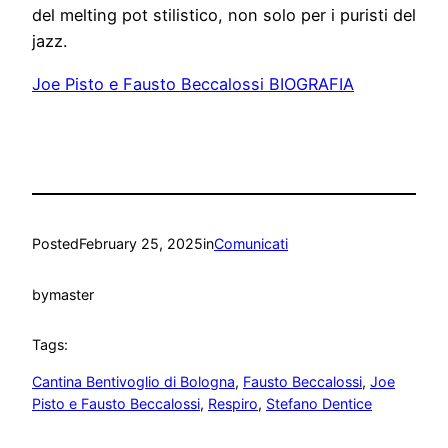
del melting pot stilistico, non solo per i puristi del
jazz.
Joe Pisto e Fausto Beccalossi BIOGRAFIA
Posted
February 25, 2025
in
Comunicati
by
master
Tags:
Cantina Bentivoglio di Bologna
, 
Fausto Beccalossi
, 
Joe
Pisto e Fausto Beccalossi
, 
Respiro
, 
Stefano Dentice