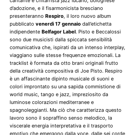
cantante e chitarrista jazz lucano, bolognese
d’adozione, e il fisarmonicista bresciano
presenteranno
Respiro
, il loro nuovo album
pubblicato
venerdì 17 gennaio
dall’etichetta
indipendente
Belfagor Label
. Pisto e Beccalossi
sono due musicisti dalla spiccata sensibilità
comunicativa che, ispirati da un intenso interplay,
viaggiano sulle stesse frequenze emozionali. La
tracklist è formata da otto brani originali frutto
della creatività compositiva di Joe Pisto. Respiro
è un affascinante dipinto musicale di suoni e
colori improntato su una sapida commistione di
world music, tango e jazz, impreziosito da
luminose colorazioni mediterranee e
spagnoleggianti. Ma ciò che caratterizza questo
lavoro sono il sopraffino senso melodico, la
viscerale energia interpretativa e il trasporto
emotivo che emergono dalla voce, dalle sei corde