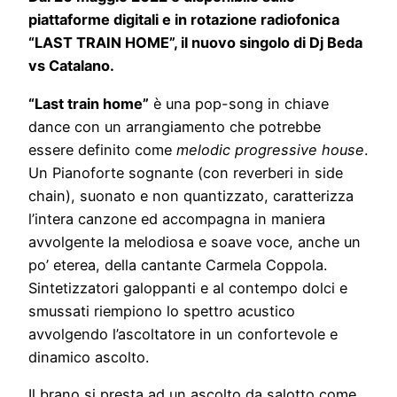
piattaforme digitali e in rotazione radiofonica
“LAST TRAIN HOME”, il nuovo singolo di Dj Beda
vs Catalano.
“Last train home”
è una pop-song in chiave
dance con un arrangiamento che potrebbe
essere definito come
melodic progressive house
.
Un Pianoforte sognante (con reverberi in side
chain), suonato e non quantizzato, caratterizza
l’intera canzone ed accompagna in maniera
avvolgente la melodiosa e soave voce, anche un
po’ eterea, della cantante Carmela Coppola.
Sintetizzatori galoppanti e al contempo dolci e
smussati riempiono lo spettro acustico
avvolgendo l’ascoltatore in un confortevole e
dinamico ascolto.
Il brano si presta ad un ascolto da salotto come