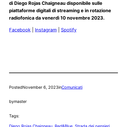
di Diego Rojas Chaigneau disponibile sulle
piattaforme digitali di streaming e in rotazione
radiofonica da venerdì 10 novembre 2023.
Facebook
|
Instagram
|
Spotify
Posted
November 6, 2023
in
Comunicati
by
master
Tags:
Diego Rojas Chaigneau
, 
Red&Blue
, 
Strada dei pensieri