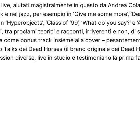
ri live, aiutati magistralmente in questo da Andrea Co
e nel jazz, per esempio in ‘Give me some more’, ‘Dead Fl
‘Hyperobjects’, ‘Class of ‘99’, ‘What do you say?’ e ‘An
tra proclami teorici e racconti, irriverenti e non, di st
a come bonus track insieme alla cover – pesantemente 
obo Talks dei Dead Horses (il brano originale dei Dead
sion diverse, live in studio e testimoniano la prima f