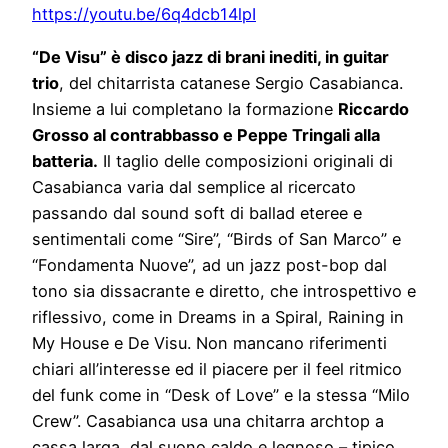
https://youtu.be/6q4dcb14lpI
“De Visu” è disco jazz di brani inediti, in guitar
trio
, del chitarrista catanese Sergio Casabianca.
Insieme a lui completano la formazione
Riccardo
Grosso al contrabbasso e Peppe Tringali alla
batteria.
Il taglio delle composizioni originali di
Casabianca varia dal semplice al ricercato
passando dal sound soft di ballad eteree e
sentimentali come “Sire”, “Birds of San Marco” e
“Fondamenta Nuove”, ad un jazz post-bop dal
tono sia dissacrante e diretto, che introspettivo e
riflessivo, come in Dreams in a Spiral, Raining in
My House e De Visu. Non mancano riferimenti
chiari all’interesse ed il piacere per il feel ritmico
del funk come in “Desk of Love” e la stessa “Milo
Crew”. Casabianca usa una chitarra archtop a
cassa larga, dal suono caldo e legnoso – tipico