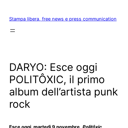
Skip
to
Stampa libera, free news e press communication
content
DARYO: Esce oggi
POLITÔXIC, il primo
album dell’artista punk
rock
Esce oggi, martedì 9 novembre,
Politôxic
,