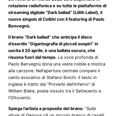
rotazione radiofonica e su tutte le piattaforme di
streaming digitale “Dark ballad” (Lilith Label), il
nuovo singolo di Colbhi con il featuring di Paolo
Benvegnù.
Il brano “Dark ballad” che anticipa il disco
d’esordio “Gigantografia di piccoli sospiri” in
uscita il 20 aprile, è una ballata oscura, che
risuona fuori dal tempo.
La voce profonda di
Paolo Benvegnù dona una veste nobile e mistica
alla canzone. Nell’apertura centrale compare il
canto evocativo di Stefano Bolchi. Il testo in
inglese è tratto dai “Proverbi dell’Inferno” di
William Blake, poeta vissuto tra il Settecento e
l’Ottocento.
Spiega l’artista a proposito del brano:
“Sulle
alture di Genova c’è un piccolo branco di cavalli