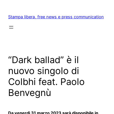
Skip
to
Stampa libera, free news e press communication
content
“Dark ballad” è il
nuovo singolo di
Colbhi feat. Paolo
Benvegnù
Da venerdì 31 marzo 2023 sarà disponibile in