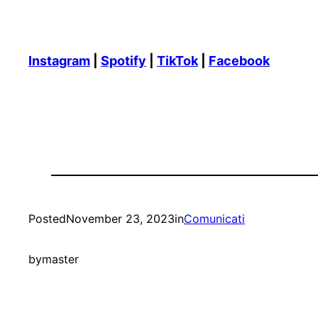
Instagram
|
Spotify
|
TikTok
|
Facebook
Posted
November 23, 2023
in
Comunicati
by
master