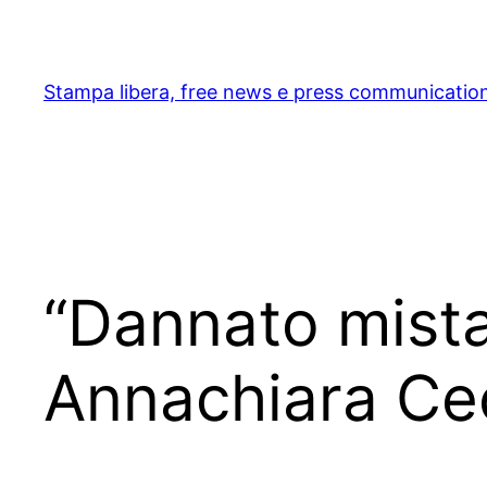
Skip
to
content
Stampa libera, free news e press communicatio
“Dannato mista
Annachiara Ce