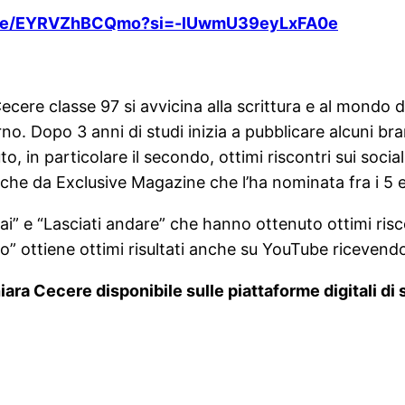
u.be/EYRVZhBCQmo?si=-lUwmU39eyLxFA0e
cere classe 97 si avvicina alla scrittura e al mondo d
. Dopo 3 anni di studi inizia a pubblicare alcuni brani.
o, in particolare il secondo, ottimi riscontri sui soci
che da Exclusive Magazine che l’ha nominata fra i 5 
i” e “Lasciati andare” che hanno ottenuto ottimi risco
” ottiene ottimi risultati anche su YouTube ricevendo
ara Cecere disponibile sulle piattaforme digitali di 