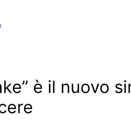
n
ke” è il nuovo si
cere