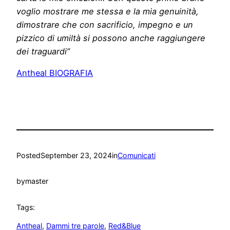
voglio mostrare me stessa e la mia genuinità,
dimostrare che con sacrificio, impegno e un
pizzico di umiltà si possono anche raggiungere
dei traguardi”
Antheal BIOGRAFIA
Posted
September 23, 2024
in
Comunicati
by
master
Tags:
Antheal
, 
Dammi tre parole
, 
Red&Blue