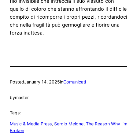
filo invisibile che intreccia il suo vissuto con
quello di coloro che stanno affrontando il difficile
compito di ricomporre i propri pezzi, ricordandoci
che nella fragilità può germogliare e fiorire una
forza inattesa.
Posted
January 14, 2025
in
Comunicati
by
master
Tags:
Music & Media Press
, 
Sergio Melone
, 
The Reason Why I’m
Broken