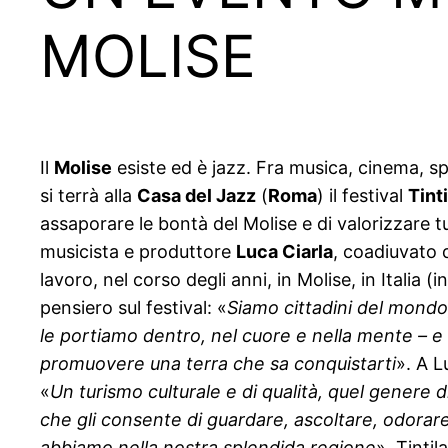
MOLISE
Il
Molise
esiste ed è jazz. Fra musica, cinema, s
si terrà alla
Casa del Jazz
(
Roma
) il festival
Tinti
assaporare le bontà del Molise e di valorizzare t
musicista e produttore
Luca Ciarla
, coadiuvato
lavoro, nel corso degli anni, in Molise, in Italia 
pensiero sul festival: «
Siamo cittadini del mondo,
le portiamo dentro, nel cuore e nella mente – e 
promuovere una terra che sa conquistarti
». A L
«
Un turismo culturale e di qualità, quel genere 
che gli consente di guardare, ascoltare, odorare
abbiamo nella nostra splendida regione
». Tinti