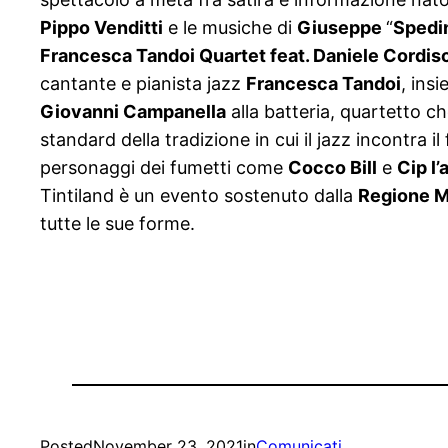
Pippo Venditti
e le musiche di
Giuseppe
“
Spedi
Francesca Tandoi Quartet feat. Daniele Cordis
cantante e pianista jazz
Francesca Tandoi
, ins
Giovanni Campanella
alla batteria, quartetto ch
standard della tradizione in cui il jazz incontra
personaggi dei fumetti come
Cocco Bill
e
Cip l’
Tintiland è un evento sostenuto dalla
Regione M
tutte le sue forme.
Posted
November 23, 2021
in
Comunicati