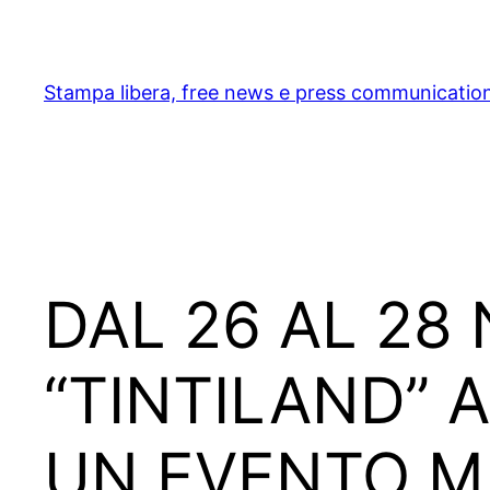
Skip
to
content
Stampa libera, free news e press communicatio
DAL 26 AL 28
“TINTILAND” 
UN EVENTO M