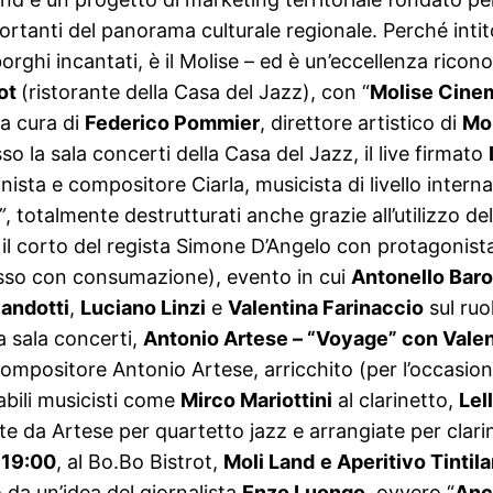
rtanti del panorama culturale regionale. Perché intit
orghi incantati, è il Molise – ed è un’eccellenza riconos
rot
(ristorante della Casa del Jazz), con “
Molise Cinem
a cura di
Federico Pommier
, direttore artistico di
Mo
sso la sala concerti della Casa del Jazz, il live firmato
linista e compositore Ciarla, musicista di livello intern
”
, totalmente destrutturati anche grazie all’utilizzo d
il corto del regista Simone D’Angelo con protagonis
sso con consumazione), evento in cui
Antonello Bar
andotti
,
Luciano Linzi
e
Valentina Farinaccio
sul ruol
la sala concerti,
Antonio Artese – “Voyage” con Valen
compositore Antonio Artese, arricchito (per l’occasion
abili musicisti come
Mirco Mariottini
al clarinetto,
Lel
itte da Artese per quartetto jazz e arrangiate per clar
e
19:00
, al Bo.Bo Bistrot,
Moli Land
e Aperitivo Tintil
 da un’idea del giornalista
Enzo Luongo
, ovvero “
Anch