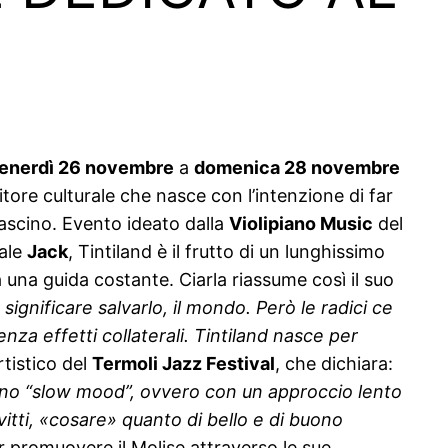
enerdì 26 novembre
a
domenica 28 novembre
tore culturale che nasce con l’intenzione di far
fascino. Evento ideato dalla
Violipiano Music
del
rale
Jack
, Tintiland è il frutto di un lunghissimo
ta una guida costante. Ciarla riassume così il suo
ignificare salvarlo, il mondo. Però le radici ce
za effetti collaterali. Tintiland nasce per
tistico del
Termoli Jazz Festival
, che dichiara:
n uno “slow mood”, ovvero con un approccio lento
itti, «cosare» quanto di bello e di buono
er promuovere il Molise attraverso le sue