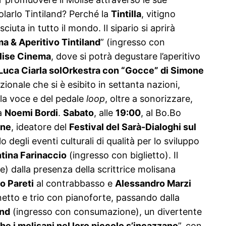
olarlo Tintiland? Perché la
Tintilla
, vitigno
ciuta in tutto il mondo. Il sipario si aprirà
a & Aperitivo Tintiland
” (ingresso con
lise Cinema
, dove si potrà degustare l’aperitivo
Luca Ciarla solOrkestra con “Gocce” di Simone
azionale che si è esibito in settanta nazioni,
ella voce e del pedale
loop
, oltre a sonorizzare,
ta
Noemi Bordi
.
Sabato
, alle
19:00
, al Bo.Bo
one
, ideatore del
Festival del Sarà-Dialoghi sul
o degli eventi culturali di qualità per lo sviluppo
tina Farinaccio
(ingresso con biglietto). Il
e) dalla presenza della scrittrice molisana
lo Pareti
al contrabbasso e
Alessandro Marzi
inetto e trio con pianoforte, passando dalla
and
(ingresso con consumazione), un divertente
e i molisani nel loro piccolo s’incazzano
”, con