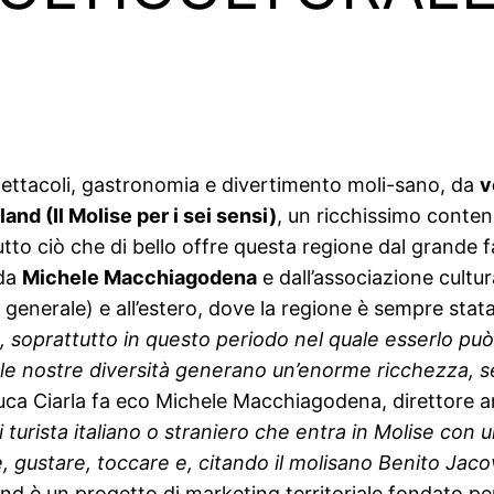
pettacoli, gastronomia e divertimento moli-sano, da
v
land (Il Molise per i sei sensi)
, un ricchissimo conteni
utto ciò che di bello offre questa regione dal grande 
 da
Michele Macchiagodena
e dall’associazione cultu
(in generale) e all’estero, dove la regione è sempre sta
 soprattutto in questo periodo nel quale esserlo può s
le nostre diversità generano un’enorme ricchezza, sen
uca Ciarla fa eco Michele Macchiagodena, direttore ar
di turista italiano o straniero che entra in Molise co
, gustare, toccare e, citando il molisano Benito Jacov
land è un progetto di marketing territoriale fondato p