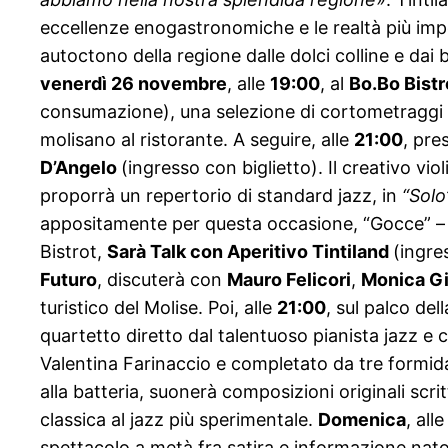
eccellenze enogastronomiche e le realtà più impo
autoctono della regione dalle dolci colline e dai b
venerdì 26 novembre
, alle
19:00
, al
Bo.Bo Bist
consumazione), una selezione di cortometraggi 
molisano al ristorante. A seguire, alle
21:00
, pre
D’Angelo
(ingresso con biglietto). Il creativo vio
proporrà un repertorio di standard jazz, in
“Solo
appositamente per questa occasione, “Gocce” – 
Bistrot,
Sarà Talk con Aperitivo Tintiland
(ingre
Futuro
, discuterà con
Mauro Felicori
,
Monica Gi
turistico del Molise. Poi, alle
21:00
, sul palco del
quartetto diretto dal talentuoso pianista jazz e 
Valentina Farinaccio e completato da tre formid
alla batteria, suonerà composizioni originali scr
classica al jazz più sperimentale.
Domenica
, all
spettacolo a metà fra satira e informazione nato