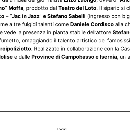
no
”
Moffa
, prodotto dal
Teatro del Loto
. Il sipario si
co
– “
Jac in Jazz
”
e Stefano Sabelli
(ingresso con bigl
ieme a tre fulgidi talenti come
Daniele Cordisco
alla c
e vede la presenza in pianta stabile dell’attore
Stefan
 il fumetto, omaggiando il talento artistico del famosi
arcipoliziotto
. Realizzato in collaborazione con la Ca
olise
e dalle
Province di Campobasso e Isernia
, un 
Tags: