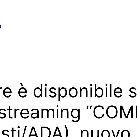
n
 è disponibile s
i streaming “CO
tisti/ADA), nuovo