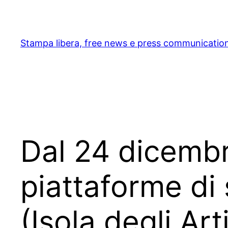
Skip
to
content
Stampa libera, free news e press communicatio
Dal 24 dicembre
piattaforme d
(Isola degli Ar