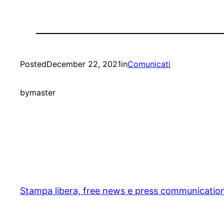
Posted
December 22, 2021
in
Comunicati
by
master
Stampa libera, free news e press communicatio