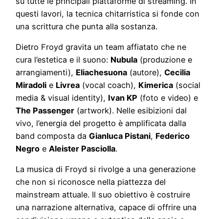
su tutte le principali piattaforme di streaming. In
questi lavori, la tecnica chitarristica si fonde con
una scrittura che punta alla sostanza.
Dietro Froyd gravita un team affiatato che ne
cura l’estetica e il suono:
Nubula
(produzione e
arrangiamenti),
Eliachesuona
(autore),
Cecilia
Miradoli
e
Livrea
(vocal coach),
Kimerica
(social
media & visual identity),
Ivan KP
(foto e video) e
The Passenger
(artwork). Nelle esibizioni dal
vivo, l’energia del progetto è amplificata dalla
band composta da
Gianluca Pistani
,
Federico
Negro
e
Aleister Pasciolla
.
La musica di Froyd si rivolge a una generazione
che non si riconosce nella piattezza del
mainstream attuale. Il suo obiettivo è costruire
una narrazione alternativa, capace di offrire una