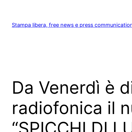
Skip
to
content
Stampa libera, free news e press communicatio
Da Venerdì è di
radiofonica il 
“SPICCHI DI L