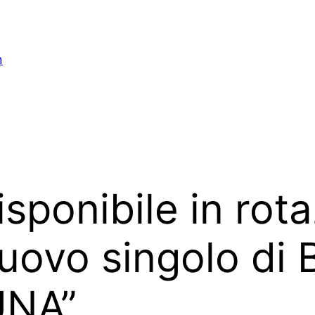
n
sponibile in rot
nuovo singolo di 
UNA”