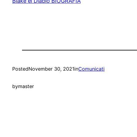
Blake el Diablo BIOGRAFIA
Posted
November 30, 2021
in
Comunicati
by
master