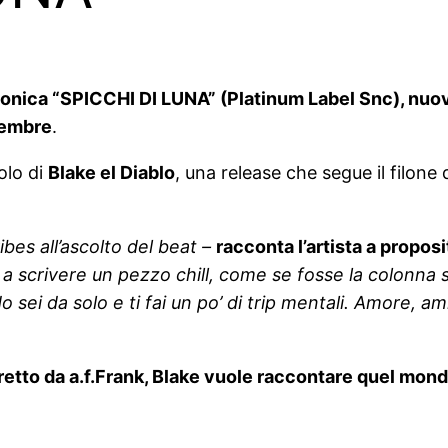
fonica “SPICCHI DI LUNA” (Platinum Label Snc), nuovo
vembre
.
golo di
Blake el Diablo
, una release che segue il filone
ibes all’ascolto del beat –
racconta l’artista a propos
, a scrivere un pezzo chill, come se fosse la colonn
o sei da solo e ti fai un po’ di trip mentali. Amore, am
diretto da a.f.Frank, Blake vuole raccontare quel mond