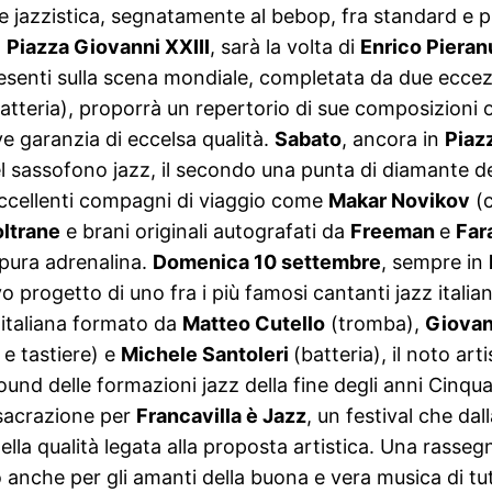
 jazzistica, segnatamente al bebop, fra standard e pro
n
Piazza Giovanni XXIII
, sarà la volta di
Enrico Pieran
 presenti sulla scena mondiale, completata da due eccez
atteria), proporrà un repertorio di sue composizioni 
ive garanzia di eccelsa qualità.
Sabato
, ancora in
Piaz
del sassofono jazz, il secondo una punta di diamante 
 eccellenti compagni di viaggio come
Makar Novikov
(c
ltrane
e brani originali autografati da
Freeman
e
Far
 pura adrenalina.
Domenica 10 settembre
, sempre in
o progetto di uno fra i più famosi cantanti jazz itali
a italiana formato da
Matteo Cutello
(tromba),
Giovan
 tastiere) e
Michele Santoleri
(batteria), il noto ar
sound delle formazioni jazz della fine degli anni Cinqu
nsacrazione per
Francavilla è Jazz
, un festival che dal
lla qualità legata alla proposta artistica. Una rasse
 anche per gli amanti della buona e vera musica di tutt