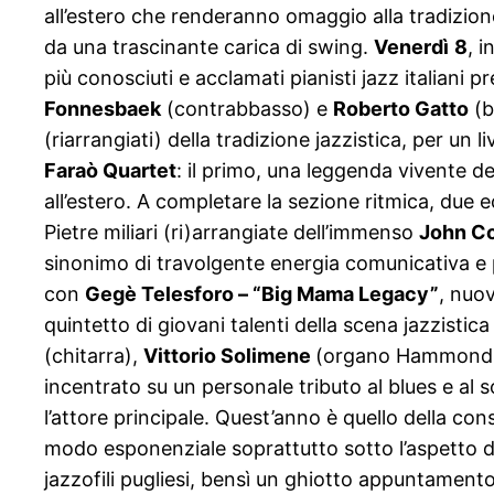
all’estero che renderanno omaggio alla tradizione
da una trascinante carica di swing.
Venerdì
8
, i
più conosciuti e acclamati pianisti jazz italiani
Fonnesbaek
(contrabbasso) e
Roberto Gatto
(b
(riarrangiati) della tradizione jazzistica, per un l
Faraò Quartet
: il primo, una leggenda vivente 
all’estero. A completare la sezione ritmica, due
Pietre miliari (ri)arrangiate dell’immenso
John Co
sinonimo di travolgente energia comunicativa e
con
Gegè Telesforo – “Big Mama Legacy”
, nuov
quintetto di giovani talenti della scena jazzistic
(chitarra),
Vittorio Solimene
(organo Hammond e
incentrato su un personale tributo al blues e al 
l’attore principale. Quest’anno è quello della co
modo esponenziale soprattutto sotto l’aspetto de
jazzofili pugliesi, bensì un ghiotto appuntamento