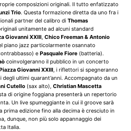
prie composizioni originali. Il tutto enfatizzato
unzi Trio
. Questa formazione diretta da uno fra i
ionali partner del calibro di
Thomas
originali unitamente ad alcuni standard
za Giovanni XXIII
,
Chico Freeman &
Antonio
del piano jazz particolarmente osannato
ontrabbasso) e
Pasquale Fiore
(batteria).
aò
coinvolgeranno il pubblico in un concerto
Piazza Giovanni XXIII
, i riflettori si spegneranno
ani degli ultimi quarant’anni. Accompagnato da un
ni Cutello
(sax alto),
Christian Mascetta
tista di origine foggiana presenterà un repertorio
anta. Un live spumeggiante in cui il groove sarà
la prima edizione fino alla decima è cresciuto in
gna, dunque, non più solo appannaggio dei
a Italia.