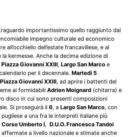
 traguardo importantissimo quello raggiunto dal
ed encomiabile impegno culturale ed economico
 all’occhiello dell’estate francavillese, e al
 la kermesse. Anche la decima edizione di
.
Piazza Giovanni XXIII
,
Largo San Marco
e
calendario per il decennale.
Martedì 5
Piazza Giovanni XXIII
, ad aprire i battenti del
sieme ai formidabili
Adrien Moignard
(chitarra) e
vo disco in cui sono presenti composizioni
le. Si proseguirà il
6
, a
Largo San Marco
, con
pugliese a una fra le interpreti italiane più
n
Corso Umberto I
,
D.U.O. Francesca Tandoi
o affermate a livello nazionale e stimate anche