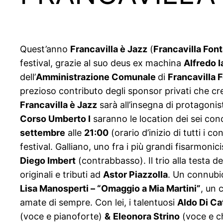
Quest’anno
Francavilla è Jazz
(
Francavilla Fon
festival, grazie al suo deus ex machina
Alfredo I
dell’
Amministrazione Comunale
di
Francavilla 
prezioso contributo degli sponsor privati che 
Francavilla è Jazz
sarà all’insegna di protagonist
Corso Umberto I
saranno le location dei sei conc
settembre
alle
21:00
(orario d’inizio di tutti i c
festival. Galliano, uno fra i più grandi fisarmonici
Diego Imbert
(contrabbasso). Il trio alla testa 
originali e tributi ad
Astor Piazzolla
. Un connubio
Lisa Manosperti – “Omaggio a Mia Martini”
, un 
amate di sempre. Con lei, i talentuosi
Aldo Di Ca
(voce e pianoforte)
&
Eleonora Strino
(voce e ch