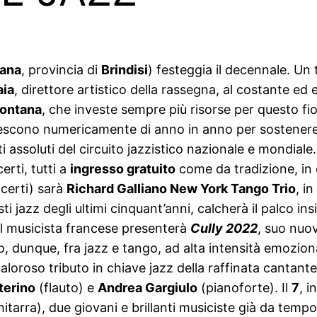
tana
, provincia di
Brindisi
) festeggia il decennale. Un
aia
, direttore artistico della rassegna, al costante 
Fontana
, che investe sempre più risorse per questo fiore
crescono numericamente di anno in anno per sostenere
i assoluti del circuito jazzistico nazionale e mondiale
erti, tutti a
ingresso gratuito
come da tradizione, in 
oncerti) sarà
Richard Galliano New York Tango Trio
, in
sti jazz degli ultimi cinquant’anni, calcherà il palco in
del musicista francese presenterà
Cully 2022
, suo nuo
, dunque, fra jazz e tango, ad alta intensità emoziona
caloroso tributo in chiave jazz della raffinata cantante 
terino
(flauto) e
Andrea Gargiulo
(pianoforte). Il
7
, i
itarra), due giovani e brillanti musiciste già da temp