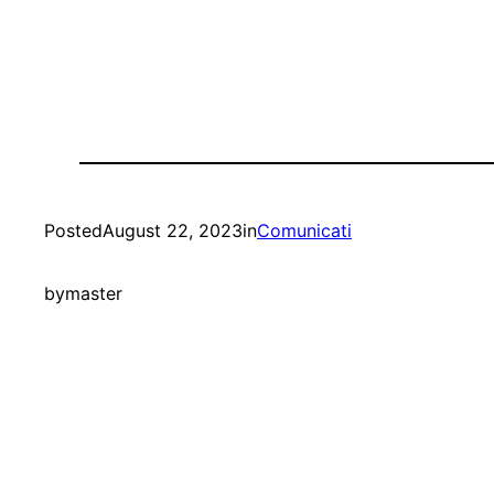
Posted
August 22, 2023
in
Comunicati
by
master