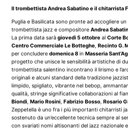
Il trombettista Andrea Sabatino e il chitarrista
Puglia e Basilicata sono pronte ad accogliere un
trombettista jazz e compositore
Andrea Sabati
La prima data sarà
giovedì 5 ottobre
al
Corte B
Centro Commerciale Le Botteghe
,
Recinto G. 
per concludere
domenica 8
in
Masseria Sant’Ag
progetto che unisce le sensibilità artistiche di d
trombettista salentino incontrano il lirismo e l’
originali e alcuni standard della tradizione jazzi
limpido, spigliato, vibrante nel bebop, ammantan
qualità, stringe significative collaborazioni al fi
Biondi
,
Mario Rosini
,
Fabrizio
Bosso
,
Rosario Gi
Zeppetella è uno fra i più importanti chitarristi j
sostenuto da un’eccellente tecnica sempre al serv
con svariati nomi altisonanti del jazz nazionale e