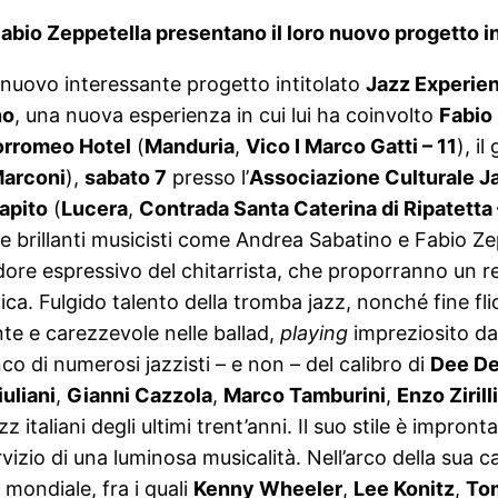
 Fabio Zeppetella presentano il loro nuovo progetto i
 nuovo interessante progetto intitolato
Jazz Experie
no
, una nuova esperienza in cui lui ha coinvolto
Fabio
orromeo Hotel
(
Manduria
,
Vico I Marco Gatti – 11
), i
Marconi
),
sabato 7
presso l’
Associazione Culturale J
apito
(
Lucera
,
Contrada Santa Caterina di Ripatetta
ue brillanti musicisti come Andrea Sabatino e Fabio Zep
ardore espressivo del chitarrista, che proporranno un 
stica. Fulgido talento della tromba jazz, nonché fine fl
te e carezzevole nelle ballad,
playing
impreziosito da
anco di numerosi jazzisti – e non – del calibro di
Dee De
uliani
,
Gianni Cazzola
,
Marco Tamburini
,
Enzo Zirilli
azz italiani degli ultimi trent’anni. Il suo stile è imp
izio di una luminosa musicalità. Nell’arco della sua ca
 mondiale, fra i quali
Kenny Wheeler
,
Lee Konitz
,
Tom