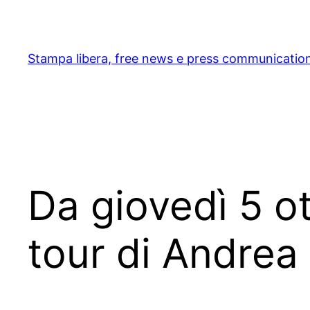
Skip
to
content
Stampa libera, free news e press communicatio
Da giovedì 5 ot
tour di Andrea