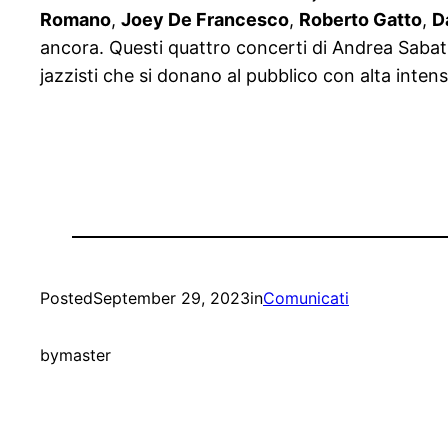
Romano
,
Joey De Francesco
,
Roberto Gatto
,
D
ancora. Questi quattro concerti di Andrea Sabat
jazzisti che si donano al pubblico con alta inten
Posted
September 29, 2023
in
Comunicati
by
master