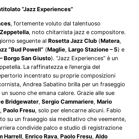
ntitolato “Jazz Experiences”
nces
, fortemente voluto dal talentuoso
 Zeppetella
, noto chitarrista jazz e compositore.
l giorno seguente al
Rosetta Jazz Club
(
Matera
,
azz “Bud Powell”
(
Maglie
,
Largo Stazione – 5
) e
 – Borgo San Giusto
). “Jazz Experiences” è un
petella. La raffinatezza e l’energia del
repertorio incentrato su proprie composizioni
icornista, Andrea Sabatino brilla per un fraseggio
 un suono che emana calore. Grazie alle sue
e Bridgewater
,
Sergio Cammariere
,
Mario
,
Paolo Fresu
, solo per elencarne alcuni. Fabio
rontato su un fraseggio sia meditativo che veemente,
rriera condivide palco e studio di registrazione
 Harrell
,
Enrico Rava
,
Paolo Fresu
,
Aldo