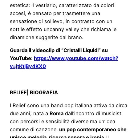
estetica: il vestiario, caratterizzato da colori
accesi, è pensato per trasmettere una
sensazione di sollievo, in contrasto con un
sottile effetto uncanny valley che richiama le
dinamiche suggerite dal brano.
Guarda il videoclip di “Cristalli Liquidi” su
YouTube:
https://www.youtube.com/watch?
v=jtKtjBy4KX0
RELIEF| BIOGRAFIA
I Relief sono una band pop italiana attiva da circa
due anni, nata a
Roma
dall’incontro di musicisti
con percorsi e sensibilità diverse ma un’idea
comune di canzone:
un pop contemporaneo che
unisce melodia, ricerca sonora e ironia.
Il