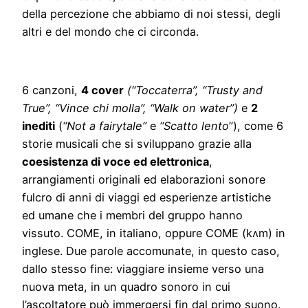
della percezione che abbiamo di noi stessi, degli
altri e del mondo che ci circonda.
6 canzoni,
4 cover
(“Toccaterra”, “Trusty and
True”, “Vince chi molla”, “Walk on water”)
e
2
inediti
(
“Not a fairytale”
e
“Scatto lento
”), come 6
storie musicali che si sviluppano grazie alla
coesistenza di voce ed elettronica
,
arrangiamenti originali ed elaborazioni sonore
fulcro di anni di viaggi ed esperienze artistiche
ed umane che i membri del gruppo hanno
vissuto. COME, in italiano, oppure COME (kʌm) in
inglese. Due parole accomunate, in questo caso,
dallo stesso fine: viaggiare insieme verso una
nuova meta, in un quadro sonoro in cui
l’ascoltatore può immergersi fin dal primo suono.