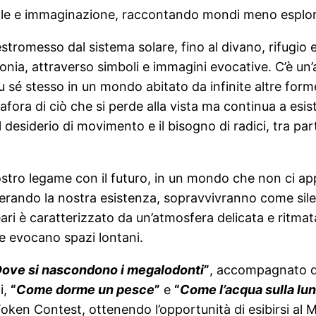
ale e immaginazione, raccontando mondi meno esplora
estromesso dal sistema solare, fino al divano, rifugio
ronia, attraverso simboli e immagini evocative. C’è un’
é stesso in un mondo abitato da infinite altre forme di 
afora di ciò che si perde alla vista ma continua a es
l desiderio di movimento e il bisogno di radici, tra pa
stro legame con il futuro, in un mondo che non ci appa
uperando la nostra esistenza, sopravvivranno come sil
ari è caratterizzato da un’atmosfera delicata e ritmat
e evocano spazi lontani.
ove si nascondono i megalodonti
”
, accompagnato da
i,
“
Come dorme un pesce
”
e
“
Come l’acqua sulla lu
oken Contest, ottenendo l’opportunità di esibirsi al M