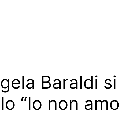
ela Baraldi si
olo “Io non amo