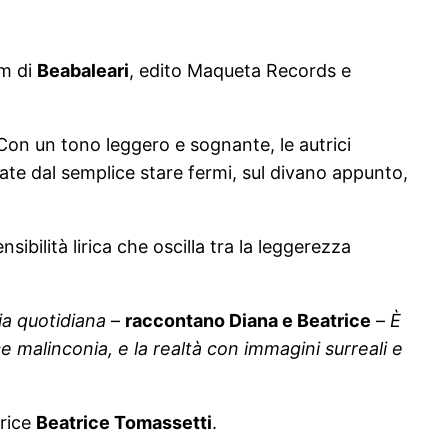
um di
Beabaleari
, edito Maqueta Records e
. Con un tono leggero e sognante, le autrici
 nate dal semplice stare fermi, sul divano appunto,
nsibilità lirica che oscilla tra la leggerezza
ia quotidiana
–
raccontano Diana e Beatrice
–
È
ce malinconia, e la realtà con immagini surreali e
trice
Beatrice Tomassetti
.