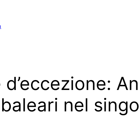
n
 d’eccezione: Ang
baleari nel sing