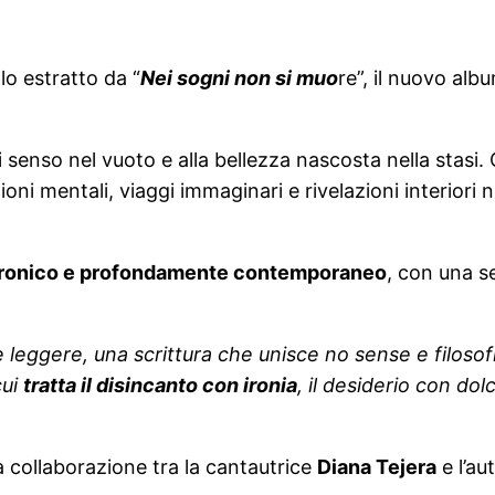
olo estratto da “
Nei sogni non si muo
re”, il nuovo alb
di senso nel vuoto e alla bellezza nascosta nella stasi
zioni mentali, viaggi immaginari e rivelazioni interiori
 ironico e profondamente contemporaneo
, con una se
e leggere, una scrittura che unisce no sense e filosof
cui
tratta il disincanto con ironia
, il desiderio con dol
 collaborazione tra la cantautrice
Diana Tejera
e l’au