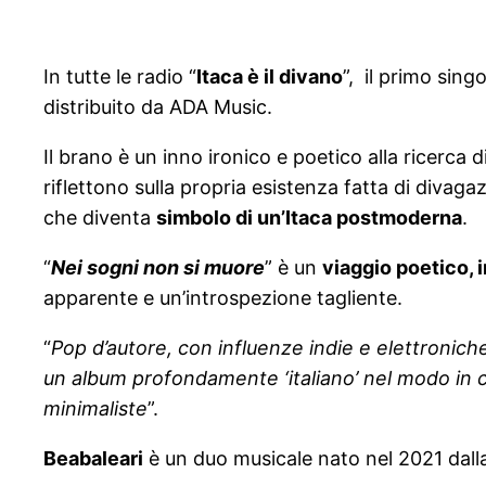
In tutte le radio “
Itaca è il divano
”, il primo sing
distribuito da ADA Music.
Il brano è un inno ironico e poetico alla ricerca 
riflettono sulla propria esistenza fatta di divaga
che diventa
simbolo di un’Itaca postmoderna
.
“
Nei sogni non si muore
” è un
viaggio poetico,
apparente e un’introspezione tagliente.
“
Pop d’autore, con influenze indie e elettronich
un album profondamente ‘italiano’ nel modo in 
minimaliste
”.
Beabaleari
è un duo musicale nato nel 2021 dalla