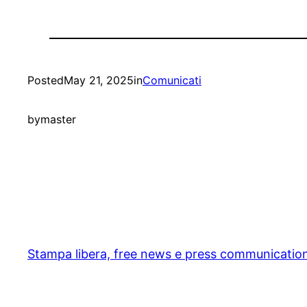
Posted
May 21, 2025
in
Comunicati
by
master
Stampa libera, free news e press communicatio