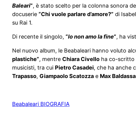
Baleari
”
, è stato scelto per la colonna sonora del
docuserie
“Chi vuole parlare d’amore?”
di Isabe
su Rai 1.
Di recente il singolo,
“
Io non amo la fine
”
, ha vi
Nel nuovo album, le Beabaleari hanno voluto alc
plastiche”
, mentre
Chiara Civello
ha co-scritto 
musicisti, tra cui
Pietro Casadei
, che ha anche c
Trapasso
,
Giampaolo Scatozza
e
Max Baldassa
Beabaleari BIOGRAFIA