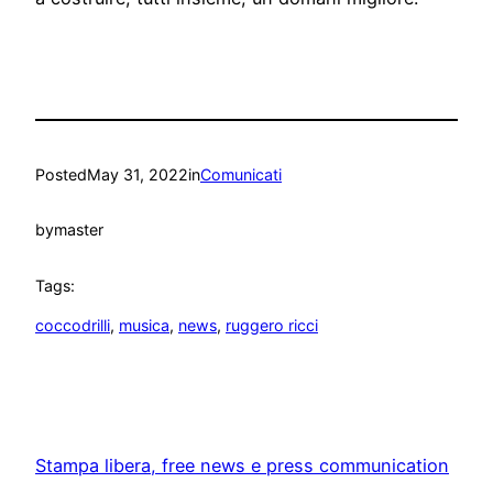
Posted
May 31, 2022
in
Comunicati
by
master
Tags:
coccodrilli
, 
musica
, 
news
, 
ruggero ricci
Stampa libera, free news e press communication