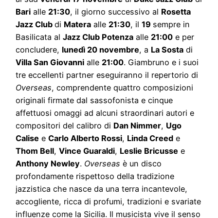
Bari
alle
21:30
, il giorno successivo al
Rosetta
Jazz Club
di
Matera
alle
21:30
, il
19
sempre in
Basilicata al
Jazz Club Potenza
alle
21:00
e per
concludere,
lunedì 20 novembre
, a
La Sosta
di
Villa San Giovanni
alle
21:00
. Giambruno e i suoi
tre eccellenti partner eseguiranno il repertorio di
Overseas
, comprendente quattro composizioni
originali firmate dal sassofonista e cinque
affettuosi omaggi ad alcuni straordinari autori e
compositori del calibro di
Dan Nimmer
,
Ugo
Calise
e
Carlo Alberto Rossi
,
Linda Creed
e
Thom Bell
,
Vince Guaraldi
,
Leslie Bricusse
e
Anthony Newley
.
Overseas
è un disco
profondamente rispettoso della tradizione
jazzistica che nasce da una terra incantevole,
accogliente, ricca di profumi, tradizioni e svariate
influenze come la Sicilia. Il musicista vive il senso