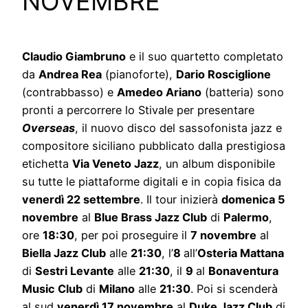
NOVEMBRE
Claudio Giambruno
e il suo quartetto completato
da
Andrea Rea
(pianoforte),
Dario Rosciglione
(contrabbasso) e
Amedeo Ariano
(batteria) sono
pronti a percorrere lo Stivale per presentare
Overseas
, il nuovo disco del sassofonista jazz e
compositore siciliano pubblicato dalla prestigiosa
etichetta
Via Veneto Jazz
, un album disponibile
su tutte le piattaforme digitali e in copia fisica da
venerdì 22 settembre
. Il tour inizierà
domenica 5
novembre
al
Blue Brass Jazz Club
di
Palermo
,
ore
18:30
, per poi proseguire il
7 novembre
al
Biella Jazz Club
alle
21:30
, l’
8
all’
Osteria Mattana
di
Sestri Levante
alle
21:30
, il
9
al
Bonaventura
Music Club
di
Milano
alle
21:30
. Poi si scenderà
al sud
venerdì 17 novembre
al
Duke Jazz Club
di