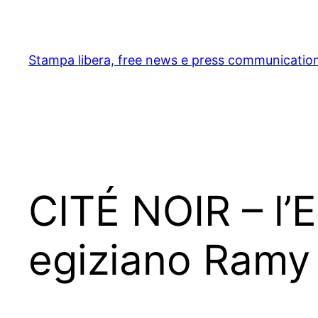
Skip
to
content
Stampa libera, free news e press communicatio
CITÉ NOIR – l’E
egiziano Ramy