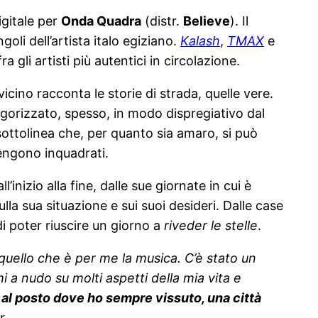
igitale per
Onda Quadra
(distr.
Believe
). Il
oli dell’artista italo egiziano.
Kalash
,
TMAX
e
a gli artisti più autentici in circolazione.
ino racconta le storie di strada, quelle vere.
egorizzato, spesso, in modo dispregiativo dal
ottolinea che, per quanto sia amaro, si può
vengono inquadrati.
inizio alla fine, dalle sue giornate in cui è
lla sua situazione e sui suoi desideri. Dalle case
di poter riuscire un giorno a
riveder le stelle
.
a quello che è per me la musica. C’è stato un
a nudo su molti aspetti della mia vita e
e al posto dove ho sempre vissuto, una città
r.