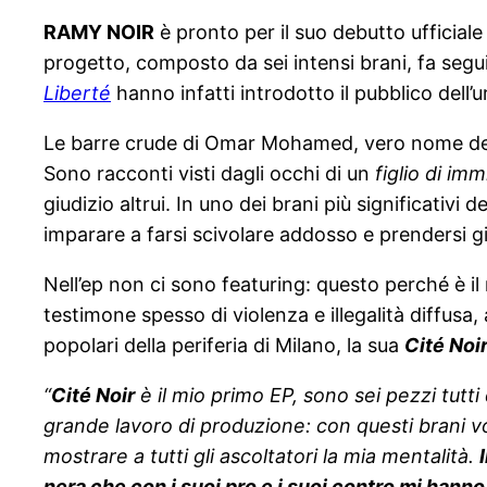
RAMY NOIR
è pronto per il suo debutto ufficiale
progetto, composto da sei intensi brani, fa seguito
Liberté
hanno infatti introdotto il pubblico dell’ur
Le barre crude di Omar Mohamed, vero nome dell’a
Sono racconti visti dagli occhi di un
figlio di imm
giudizio altrui. In uno dei brani più significativi 
imparare a farsi scivolare addosso e prendersi gi
Nell’ep non ci sono featuring: questo perché è il m
testimone spesso di violenza e illegalità diffusa, 
popolari della periferia di Milano, la sua
Cité Noi
“
Cité Noir
è il mio primo EP, sono sei pezzi tutti 
grande lavoro di produzione: con questi brani v
mostrare a tutti gli ascoltatori la mia mentalità.
nera che con i suoi pro e i suoi contro mi hanno