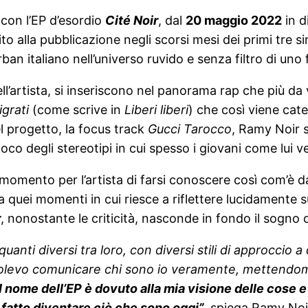
 con l’EP d’esordio
Cité Noir
, dal
20 maggio 2022
in d
 alla pubblicazione negli scorsi mesi dei primi tre sing
ban italiano nell’universo ruvido e senza filtro di uno fr
rtista, si inseriscono nel panorama rap che più da vic
igrati
(come scrive in
Liberi liberi
) che così viene cat
del progetto, la focus track
Gucci Tarocco
, Ramy Noir s
oco degli stereotipi in cui spesso i giovani come lui 
omento per l’artista di farsi conoscere così com’è dall’
a quei momenti in cui riesce a riflettere lucidamente su
r
, nonostante le criticità, nasconde in fondo il sogno 
quanti diversi tra loro, con diversi stili di approccio 
olevo comunicare chi sono io veramente, mettendomi 
Il nome dell’EP è dovuto alla mia visione delle cose 
 fatto diventare ciò che sono oggi”
,
spiega Ramy Noi